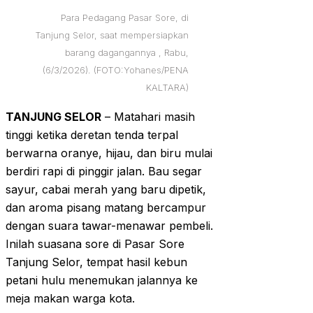
Para Pedagang Pasar Sore, di
Tanjung Selor, saat mempersiapkan
barang dagangannya , Rabu,
(6/3/2026). (FOTO:Yohanes/PENA
KALTARA)
TANJUNG SELOR
– Matahari masih
tinggi ketika deretan tenda terpal
berwarna oranye, hijau, dan biru mulai
berdiri rapi di pinggir jalan. Bau segar
sayur, cabai merah yang baru dipetik,
dan aroma pisang matang bercampur
dengan suara tawar-menawar pembeli.
Inilah suasana sore di Pasar Sore
Tanjung Selor, tempat hasil kebun
petani hulu menemukan jalannya ke
meja makan warga kota.