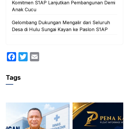
Komitmen S1AP Lanjutkan Pembangunan Demi
Anak Cucu
Gelombang Dukungan Mengalir dari Seluruh
Desa di Hulu Sungai Kayan ke Paslon S1AP
F
T
E
a
w
m
c
itt
ail
Tags
e
er
b
o
o
k