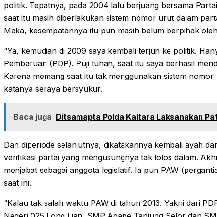
politik. Tepatnya, pada 2004 lalu berjuang bersama Parta
saat itu masih diberlakukan sistem nomor urut dalam part
Maka, kesempatannya itu pun masih belum berpihak oleh
“Ya, kemudian di 2009 saya kembali terjun ke politik. Hany
Pembaruan (PDP). Puji tuhan, saat itu saya berhasil mendud
Karena memang saat itu tak menggunakan sistem nomor u
katanya seraya bersyukur.
Baca juga
Ditsamapta Polda Kaltara Laksanakan Patr
Dan diperiode selanjutnya, dikatakannya kembali ayah dari 
verifikasi partai yang mengusungnya tak lolos dalam. Akh
menjabat sebagai anggota legislatif. Ia pun PAW (perganti
saat ini.
“Kalau tak salah waktu PAW di tahun 2013. Yakni dari PDP
Negeri 025 Long Lian, SMP Agape Tanjung Selor dan SMA 