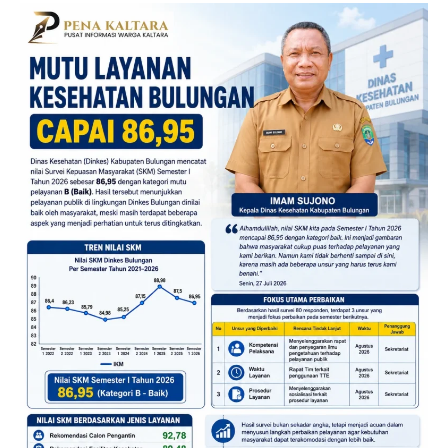
o
o
k