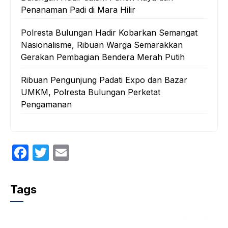
Penanaman Padi di Mara Hilir
Polresta Bulungan Hadir Kobarkan Semangat
Nasionalisme, Ribuan Warga Semarakkan
Gerakan Pembagian Bendera Merah Putih
Ribuan Pengunjung Padati Expo dan Bazar
UMKM, Polresta Bulungan Perketat
Pengamanan
F
T
E
a
w
m
c
itt
ail
Tags
e
er
b