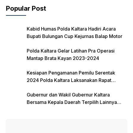
o
Popular Post
o
k
Kabid Humas Polda Kaltara Hadiri Acara
Bupati Bulungan Cup Kejurnas Balap Motor
Polda Kaltara Gelar Latihan Pra Operasi
Mantap Brata Kayan 2023-2024
Kesiapan Pengamanan Pemilu Serentak
2024 Polda Kaltara Laksanakan Rapat
Koordinasi
Gubernur dan Wakil Gubernur Kaltara
Bersama Kepala Daerah Terpilih Lainnya
Dikumpulkan di Monas Untuk Gladi Sebelum
Pelantikan Serentak