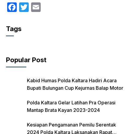
F
T
E
a
w
m
c
itt
ail
Tags
e
er
b
o
Popular Post
o
k
Kabid Humas Polda Kaltara Hadiri Acara
Bupati Bulungan Cup Kejurnas Balap Motor
Polda Kaltara Gelar Latihan Pra Operasi
Mantap Brata Kayan 2023-2024
Kesiapan Pengamanan Pemilu Serentak
2024 Polda Kaltara Laksanakan Rapat