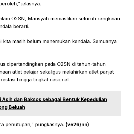
peroleh,” jelasnya.
 dalam O2SN, Mansyah memastikan seluruh rangkaian
dala berarti.
 ini kita masih belum menemukan kendala. Semuanya
erus dipertandingkan pada O2SN di tahun-tahun
n atlet pelajar sekaligus melahirkan atlet panjat
stasi hingga tingkat nasional.
li Asih dan Baksos sebagai Bentuk Kepedulian
ong Beluah
ra penutupan,” pungkasnya.
(ve26/nn)