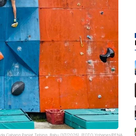
pada Cabang Panjat Tebing, Rabu (1/7/2026). (FOTO:Yohanes/PENA