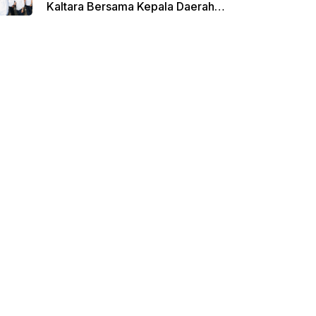
Kaltara Bersama Kepala Daerah
Terpilih Lainnya Dikumpulkan di
Monas Untuk Gladi Sebelum
Pelantikan Serentak