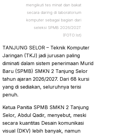
mengikuti tes minat dan bakat
secara daring di laboratorium
komputer sebagai bagian dari
seleksi SPMB 2026/2027.
(FOTO:Ist)
‎TANJUNG SELOR – Teknik Komputer
Jaringan (TKJ) jadi jurusan paling
diminati dalam sistem penerimaan Murid
Baru (SPMB) SMKN 2 Tanjung Selor
tahun ajaran 2026/2027. Dari 68 kursi
yang di sediakan, seluruhnya terisi
penuh.
‎Ketua Panitia SPMB SMKN 2 Tanjung
Selor, Abdul Qadir, menyebut, meski
secara kuantitas Desain komunikasi
visual (DKV) lebih banyak, namun