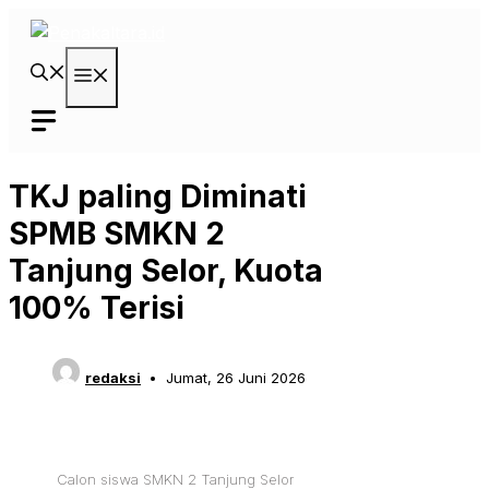
Langsung
ke
isi
Menu
TKJ paling Diminati
SPMB SMKN 2
Tanjung Selor, Kuota
100% Terisi
redaksi
Jumat, 26 Juni 2026
Calon siswa SMKN 2 Tanjung Selor