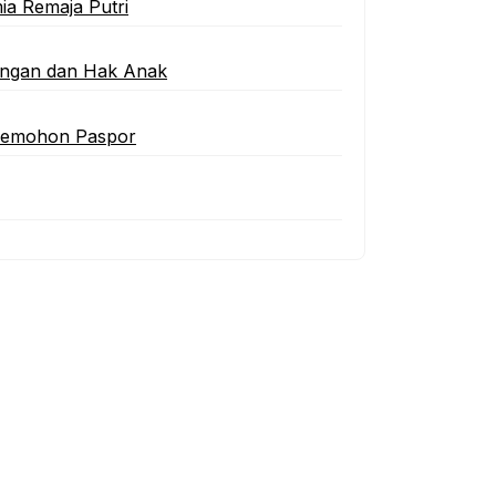
ia Remaja Putri
ungan dan Hak Anak
 Pemohon Paspor