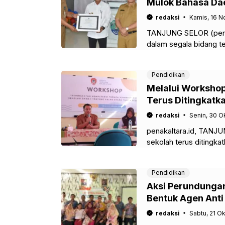
Mulok Bahasa Da
redaksi
Kamis, 16 
TANJUNG SELOR (pena
dalam segala bidang t
hanya disektor pemban
Pendidikan
Melalui Workshop
Terus Ditingkatk
redaksi
Senin, 30 O
penakaltara.id, TANJU
sekolah terus ditingka
oleh SMK Negeri 1 Tanj
Pendidikan
Aksi Perundungan
Bentuk Agen Ant
redaksi
Sabtu, 21 O