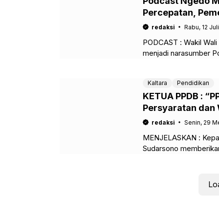
Podcast Ngedo M
Percepatan, Peme
Tarakan”
redaksi
Rabu, 12 Jul
PODCAST : Wakil Wali K
menjadi narasumber P
bersama oleh Dr.
Kaltara
Pendidikan
KETUA PPDB : “PP
Persyaratan dan
redaksi
Senin, 29 M
MENJELASKAN : Kepada
Sudarsono memberikan
PENAKALTARA.ID, TAN
Lo