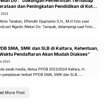
elun Do : “Dukungan Pemerintah Terhadap
rataan dan Peningkatan Pendidikan di Kota
i 2023
ota Tarakan, Effendhi Djuprianto S.H., M.H foto saat
odcast Ngedo Melun Do. Tampak, didampingi saat foto
DB SMA, SMK dan SLB di Kaltara, Ketentuan,
 Waktu Pendaftaran Akan Mudah Diakses”
ei 2023
 awak media, Ketua PPDB 2023/2024 Kaltara, H.
 penjelasan terkait PPDB SMA, SMK dan SLB.
JUNG SELOR – Panitia Penerimaan
ad More Post