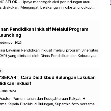
UNG SELOR – Upaya mencegah aksi perundungan atau
us dilakukan. Mengingat, belakangan ini diketahui cukup
ungan atau bullying yang
nan Pendidikan Inklusif Melalui Program
Launching
September 2023
sasi Layanan Pendidikan Inklusif melalui program Sinergitas
AR) yang diinisiasi oleh Dinas Pendidikan dan Kebudayaan
 Bulungan resmi dilaunching,
n
“SEKAR”, Cara Disdikbud Bulungan Lakukan
idikan Inklusif
gustus 2023
sten Pemerintahan dan Kesejahteraan Rakyat, H
ama Kepala Disdikbud Bulungan, Suparmin foto bersama
si (Rakor) dan sosialisasi optimalisasi