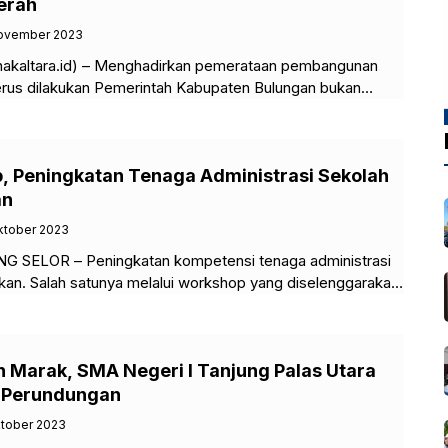
erah
November 2023
kaltara.id) – Menghadirkan pemerataan pembangunan
erus dilakukan Pemerintah Kabupaten Bulungan bukan
gunan fisik hingga infrastruktur. Namun juga pembangunan
, Peningkatan Tenaga Administrasi Sekolah
an
ktober 2023
NG SELOR – Peningkatan kompetensi tenaga administrasi
tkan. Salah satunya melalui workshop yang diselenggarakan
ung Palas Utara, Senin
 Marak, SMA Negeri I Tanjung Palas Utara
i Perundungan
ktober 2023