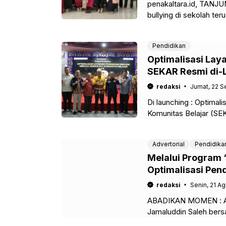
penakaltara.id, TANJ
bullying di sekolah ter
banyaknya aksi perund
Pendidikan
Optimalisasi Laya
SEKAR Resmi di-
redaksi
Jumat, 22 
Di launching : Optimali
Komunitas Belajar (SEK
(Disdikbud) Kabupaten
Advertorial
Pendidika
Melalui Program 
Optimalisasi Pend
redaksi
Senin, 21 A
ABADIKAN MOMEN : Asi
Jamaluddin Saleh bers
Peserta Rapat koordina