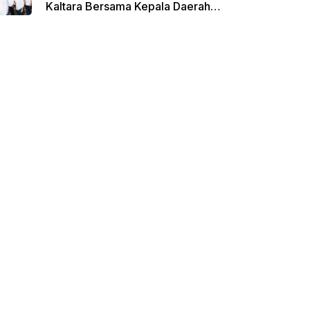
Kaltara Bersama Kepala Daerah
Terpilih Lainnya Dikumpulkan di
Monas Untuk Gladi Sebelum
Pelantikan Serentak