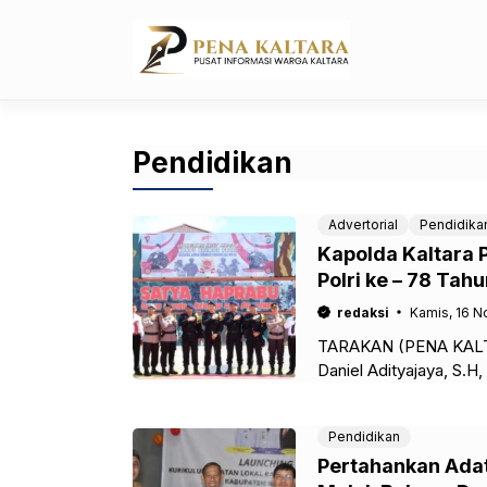
Langsung
ke
isi
Pendidikan
Advertorial
Pendidika
Kapolda Kaltara 
Polri ke – 78 Tah
redaksi
Kamis, 16 
TARAKAN (PENA KALTAR
Daniel Adityajaya, S.H
ke-78 Korps Brigade M
Pendidikan
Pertahankan Adat