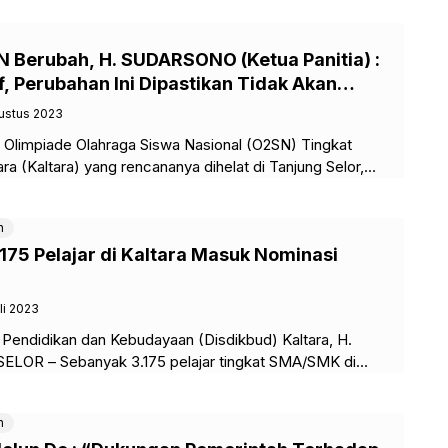
Berubah, H. SUDARSONO (Ketua Panitia) :
 Perubahan Ini Dipastikan Tidak Akan
an Tersebut
ustus 2023
Olimpiade Olahraga Siswa Nasional (O2SN) Tingkat
ra (Kaltara) yang rencananya dihelat di Tanjung Selor,
rumah. Tetapi,
n
.175 Pelajar di Kaltara Masuk Nominasi
li 2023
s Pendidikan dan Kebudayaan (Disdikbud) Kaltara, H.
LOR – Sebanyak 3.175 pelajar tingkat SMA/SMK di
tara bakal menerima
n