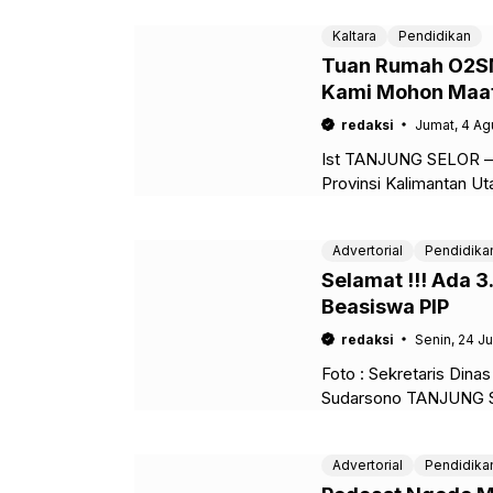
Kaltara
Pendidikan
Tuan Rumah O2SN 
Kami Mohon Maaf,
Ganggu Perhelat
redaksi
Jumat, 4 Ag
Ist TANJUNG SELOR – 
Provinsi Kalimantan Uta
Bulungan sebagai tuan 
Advertorial
Pendidika
Selamat !!! Ada 3
Beasiswa PIP
redaksi
Senin, 24 Ju
Foto : Sekretaris Dina
Sudarsono TANJUNG SE
Provinsi Kalimantan U
Advertorial
Pendidika